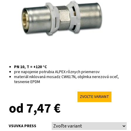
PN 10, T = +120 °C
pre napojenie potrubia ALPEX rôznych priemerov
materiál niklovaná mosadz CW617N, objímka nerezová oceľ,
tesnenie EPDM
ZVOĽTE VARIANT
od 7,47 €
VSUVKA PRESS