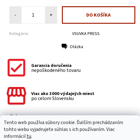
-
+
Kategória:
VSUVKA PRESS
Otázka
Tlač
Garancia doručenia
nepoškodeného tovaru
Viac ako 3000 výdajných miest
po celom Slovensku
Diskusia
Tento web používa súbory cookie. Ďalším prechádzaním
Buďte prvý, kto napíše príspevok k tejto položke.
tohto webu vyjadrujete súhlas s ich používaním. Viac
Pridať komentár
informácií
tu
.