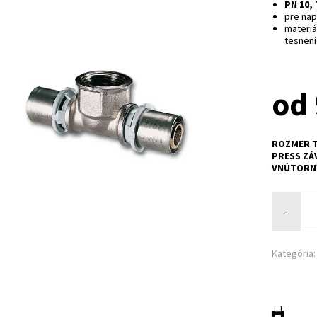
PN 10, 
pre nap
materiá
tesnen
od 
ROZMER T
PRESS ZÁ
VNÚTORN
-
Kategória: