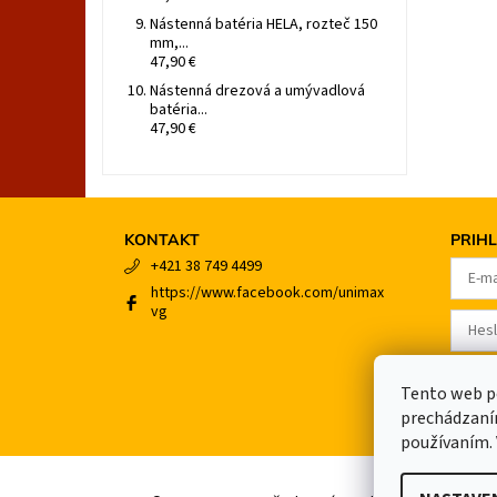
Nástenná batéria HELA, rozteč 150
mm,...
47,90 €
Nástenná drezová a umývadlová
batéria...
47,90 €
KONTAKT
PRIHL
+421 38 749 4499
https://www.facebook.com/unimax
vg
Registrá
Zabudnu
Tento web po
prechádzaním
používaním. 