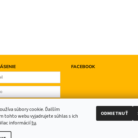
ÁSENIE
FACEBOOK
cia
té heslo
užíva súbory cookie. Ďalším
ODMIETNUŤ
 tohto webu vyjadrujete súhlas s ich
Viac informácií
tu
.