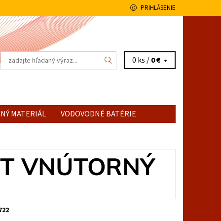
PRIHLÁSENIE
0 ks /
0 €
NÝ MATERIÁL
VODOVODNÉ BATÉRIE
VIT VNÚTORNÝ
722