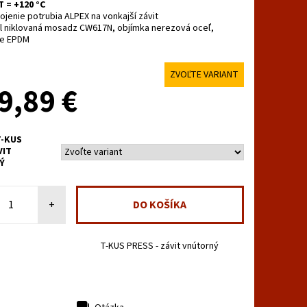
T = +120 °C
ojenie potrubia ALPEX na vonkajší závit
l niklovaná mosadz CW617N, objímka nerezová oceľ,
ie EPDM
ZVOĽTE VARIANT
9,89 €
-KUS
VIT
Ý
+
T-KUS PRESS - závit vnútorný