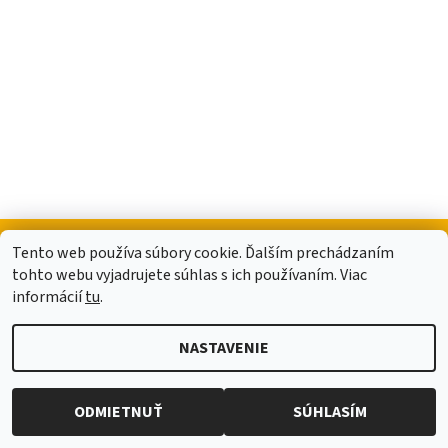
Tento web používa súbory cookie. Ďalším prechádzaním
tohto webu vyjadrujete súhlas s ich používaním. Viac
2026 © UNIMAX VG.SK, všetky práva vyhradené
informácií
tu
.
Vytvoril Shoptet
NASTAVENIE
ODMIETNUŤ
SÚHLASÍM